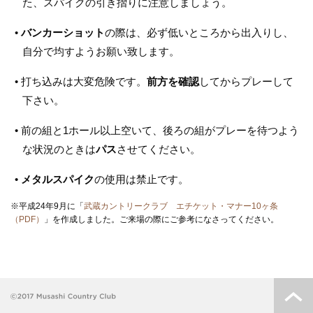
た、スパイクの引き摺りに注意しましょう。
•
バンカーショット
の際は、必ず低いところから出入りし、
自分で均すようお願い致します。
• 打ち込みは大変危険です。
前方を確認
してからプレーして
下さい。
• 前の組と1ホール以上空いて、後ろの組がプレーを待つよう
な状況のときは
パス
させてください。
•
メタルスパイク
の使用は禁止です。
※平成24年9月に「
武蔵カントリークラブ エチケット・マナー10ヶ条
（PDF）
」を作成しました。ご来場の際にご参考になさってください。