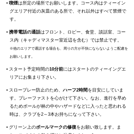
•
喫煙
は所定の場所でお願いします。コース内はティーイン
グエリア付近の灰皿のある所で、それ以外はすべて禁煙で
す。
•
携帯電話の通話
はフロント、ロビー、食堂、談話室、コー
ス内（キャディマスター室近辺を含む）では禁止です。
※他のエリアで通話する場合も、周りの方が不快にならないようご配慮を
お願いします。
• スタート予定時間の
10分前
にはスタートのティーイングエ
リアにお集まり下さい。
• スロープレー防止のため、
ハーフ2時間
を目安にしていま
す。プレーファストを心がけて下さい。なお、進行を早め
るためボールが林の中やハザードなどに入ったと思われる
時は、クラブを2～3本お持ちになって下さい。
• グリーン上の
ボールマークの修復
をお願い致します。ま