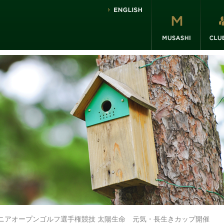
子シニアオープンゴルフ選手権競技 太陽生命 元気・長生きカップ開催